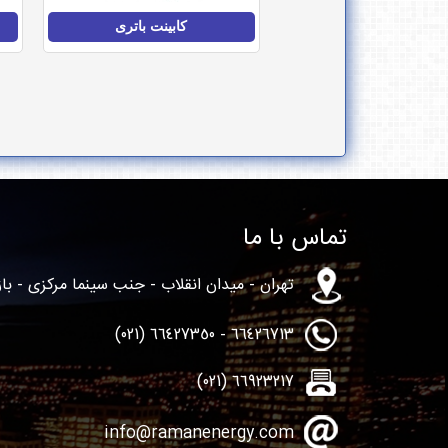
کابینت باتری
تماس با ما
تهران - میدان انقلاب - جنب سینما مرکزی - بازارایران -
66426713 - 66427350 (021)
66923217 (021)
info@ramanenergy.com