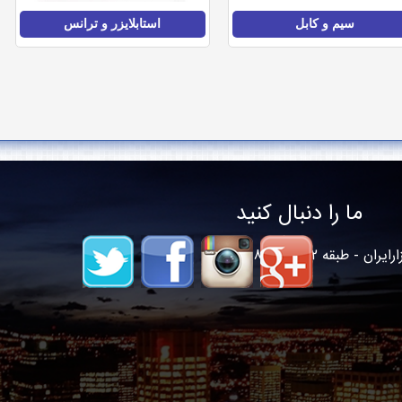
سیم و کابل
استابلایزر و ترانس
ما را دنبال کنید
 طبقه 2 - واحد82